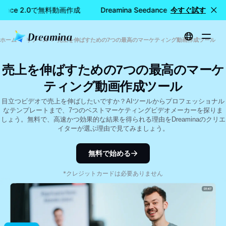
eedance 2.0で無料動画作成
Dreamina Seedance 2.0で無料動画作
今すぐ試す
ホーム
リソース
売上を伸ばすための7つの最高のマーケティング動画作成ツール
売上を伸ばすための7つの最高のマーケ
ティング動画作成ツール
目立つビデオで売上を伸ばしたいですか？AIツールからプロフェッショナル
なテンプレートまで、7つのベストマーケティングビデオメーカーを探りま
しょう。無料で、高速かつ効果的な結果を得られる理由をDreaminaのクリエ
イターが選ぶ理由で見てみましょう。
無料で始める
*クレジットカードは必要ありません