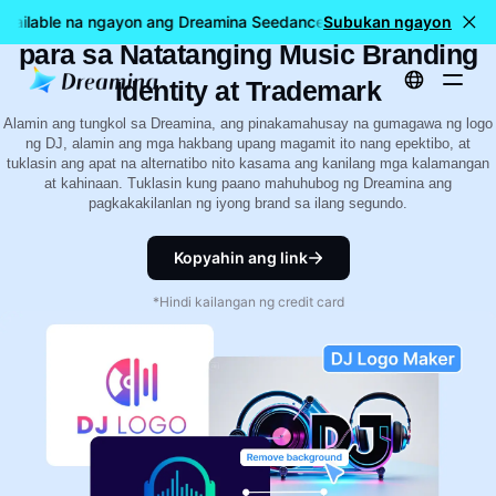
5 Pinakamahusay na DJ Logo Makers
Available na ngayon ang Dreamina Seedance 2.5
Subukan ngayon
🎉 LIVE na an
para sa Natatanging Music Branding
Identity at Trademark
Alamin ang tungkol sa Dreamina, ang pinakamahusay na gumagawa ng logo
ng DJ, alamin ang mga hakbang upang magamit ito nang epektibo, at
tuklasin ang apat na alternatibo nito kasama ang kanilang mga kalamangan
at kahinaan. Tuklasin kung paano mahuhubog ng Dreamina ang
pagkakakilanlan ng iyong brand sa ilang segundo.
Kopyahin ang link
*Hindi kailangan ng credit card