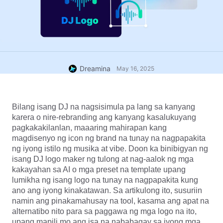
Dreamina
May 16, 2025
Bilang isang DJ na nagsisimula pa lang sa kanyang 
karera o nire-rebranding ang kanyang kasalukuyang 
pagkakakilanlan, maaaring mahirapan kang 
magdisenyo ng icon ng brand na tunay na nagpapakita 
ng iyong istilo ng musika at vibe. Doon ka binibigyan ng 
isang DJ logo maker ng tulong at nag-aalok ng mga 
kakayahan sa AI o mga preset na template upang 
lumikha ng isang logo na tunay na nagpapakita kung 
ano ang iyong kinakatawan. Sa artikulong ito, susuriin 
namin ang pinakamahusay na tool, kasama ang apat na 
alternatibo nito para sa paggawa ng mga logo na ito, 
upang mapili mo ang isa na nababagay sa iyong mga 