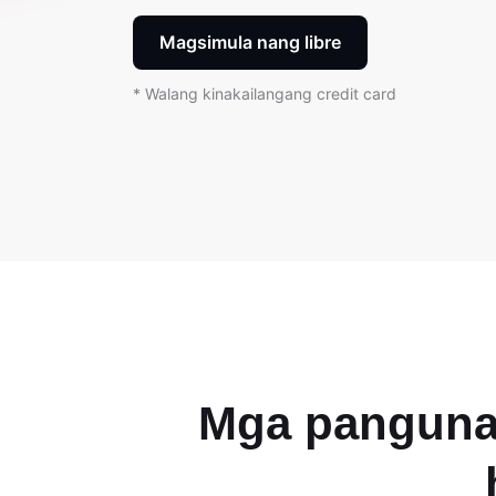
Magsimula nang libre
* Walang kinakailangang credit card
Mga panguna