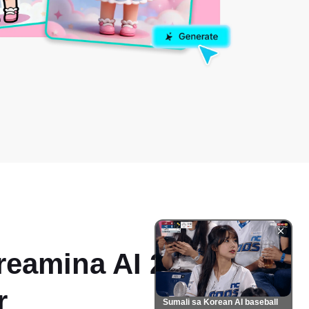
reamina
AI 2D
r
Sumali sa Korean AI baseball