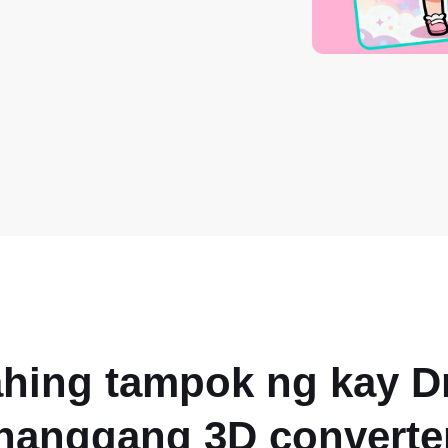
hing tampok ng
kay D
hanggang 3D
converte