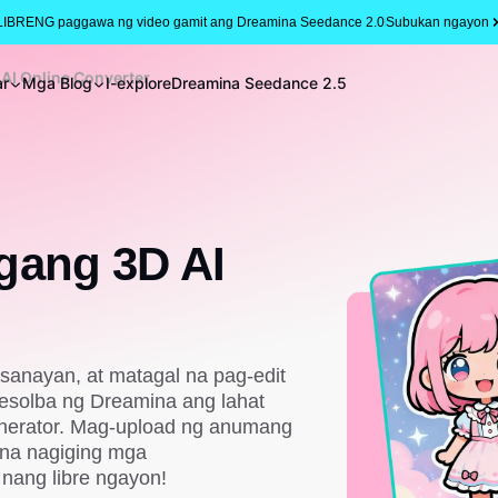
LIBRENG paggawa ng video gamit ang Dreamina Seedance 2.0
Subukan ngayon
AI Online Converter
ar
Mga Blog
I-explore
Dreamina Seedance 2.5
gang 3D AI
sanayan, at matagal na pag-edit
esolba ng Dreamina ang lahat
enerator. Mag-upload ng anumang
 na nagiging mga
ang libre ngayon!