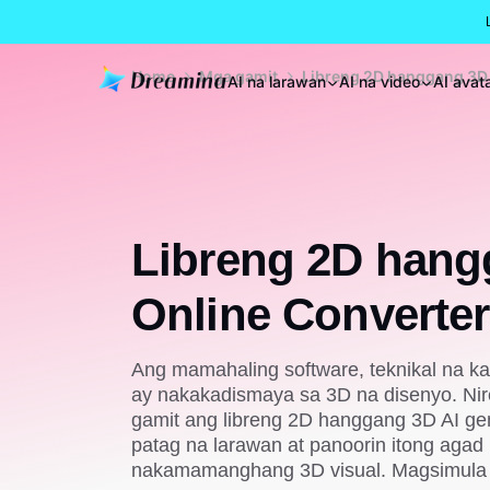
Home
Mga gamit
Libreng 2D hanggang 3D 
AI na larawan
AI na video
AI avat
Libreng 2D hang
Online Converter
Ang mamahaling software, teknikal na ka
ay nakakadismaya sa 3D na disenyo. Nir
gamit ang libreng 2D hanggang 3D AI g
patag na larawan at panoorin itong agad
nakamamanghang 3D visual. Magsimula n