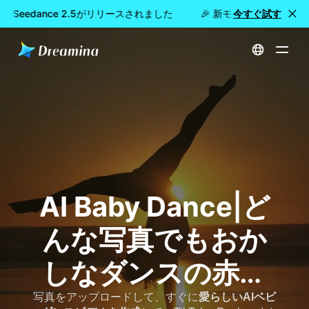
na Seedance 2.5がリリースされました
🎉 新モデル公開：Dreami
今すぐ試す
ホーム
AIベビーダンス動画ジェネレーター
AI Baby Dance
|ど
んな写真でもおか
しなダンスの赤ち
ゃんに
写真をアップロードして、すぐに
愛らしいAIベビ