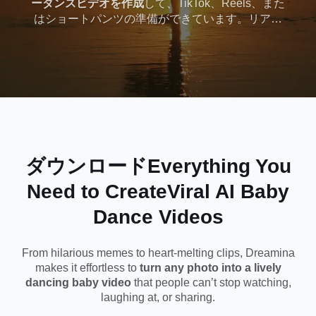
ーダンスビデオを作成
して、TikTok、Reels、また
はショートパンツの準備ができています。リアル
な動き、表現力豊かなアニメーション、そしてバ
イラルに対応したスタイルで、編集スキルは必要
ありません。自分自身、友達、有名人、またはペ
ットを可愛く踊る赤ちゃんに変身させましょう。
ダウンロードEverything You
Need to Create
Viral AI Baby
Dance Videos
From hilarious memes to heart-melting clips, Dreamina
makes it effortless to
turn any photo into a lively
dancing baby video
that people can’t stop watching,
laughing at, or sharing.