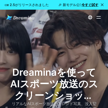
edance 2.5がリリースされました
🎉 新モデル公開：Dreamina Se
今すぐ試す
ホーム
AIスポーツ放送のスクリーンショットジェネレーター-バイラルなライブTVファンカム画像を作成する
Dreaminaを使って
AIスポーツ放送のス
クリーンショット
を作成する
リアルなAIスポーツ放送のトレンド写真、没入型