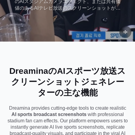
のAIスタジアムカメラエフェクト、または共有価
値のあるAIテレビ放送のスクリーンショットが必
要な場合、Dreaminaは強力なプロンプトとAI編集
ツールで、映画のようなファンの反応、観客の瞬
間、そして「カメラに捉えられた」美学を瞬時に
生成するのに役立ちます。
DreaminaのAIスポーツ放送ス
クリーンショットジェネレー
ターの主な機能
Dreamina provides cutting-edge tools to create realistic
AI sports broadcast screenshots
with professional
stadium fan cam effects. Our platform empowers users to
instantly generate AI live sports screenshots, replicate
broadcast-quality visuals, and participate in the viral AI