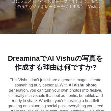
当にフェスティバルの精神を捉えましょう。私た
ちの強力なジェネレーターを使用すると、Vishu
Kani、金色の照明、花、伝統的な衣装など、本格
的なケララの要素を特徴とするパーソナライズさ
れたVishuフェスティバルの写真を簡単に作成でき
ます。共有可能なVishuの願いの画像または現実的
な肖像画が必要な場合は、写真をアップロードす
るか、すぐにコピーできるVishuの写真プロンプト
を使用して、WhatsApp、Instagram、お祝いの挨
拶に最適な高品質の結果を即座に生成します。
DreaminaでAI Vishuの写真を
作成する理由は何ですか?
This Vishu, don’t just share a generic image—create
something truly personal. With
AI Vishu photo
generation, you can turn your own photos into festive,
culturally rich visuals that feel authentic, beautiful, and
ready to share. Whether you’re creating a heartfelt
greeting or a stunning social post, everything you need