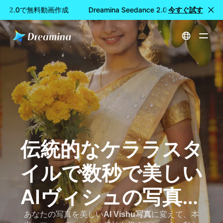
ance 2.0で無料動画作成
Dreamina Seedance 2.0で無料動画作成
今すぐ試す
ホーム
AI Vishuフォトジェネレーター-伝統的なVishu祭りの画像を作成し、プロンプトをコピーする
伝統的なケララスタ
イルで数秒で美しい
AIヴィシュの写真を
作成しましょう
あなたの写真を美しい
AI Vishu写真
に変えて、本