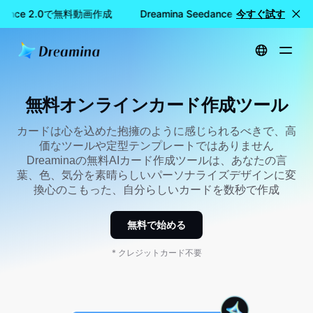
eedance 2.0で無料動画作成
Dreamina Seedance 2.0で無料動画作
今すぐ試す
ホーム
作成する
無料オンラインカード作成ツール
無料オンラインカード作成ツール
カードは心を込めた抱擁のように感じられるべきで、高
価なツールや定型テンプレートではありません
Dreaminaの無料AIカード作成ツールは、あなたの言
葉、色、気分を素晴らしいパーソナライズデザインに変
換心のこもった、自分らしいカードを数秒で作成
無料で始める
* クレジットカード不要