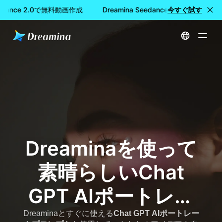
eedance 2.0で無料動画作成
Dreamina Seedance 2.0で無料動画
今すぐ試す
ホーム
Chat GPT AIポートレートプロンプト-コピー&ペーストシネマティック&バイラルイメージプロンプト
Dreaminaを使って
素晴らしいChat
GPT AIポートレー
トを作成しよう-シ
Dreaminaとすぐに使える
Chat GPT AIポートレー