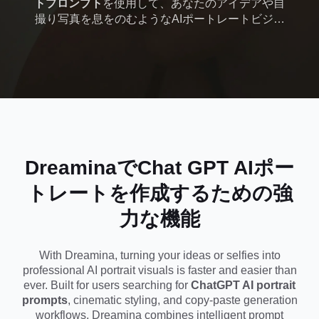
トプロンプト
を使用して、あなたのアイデアや自
撮り写真を息をのむようなAIポートレートビジュ
ネマティック、バ
アルに変えましょう。シネマティックな照明、エ
ディトリアルスタイルのヘッドショット、ソーシ
イラル、コピー&ペ
ャルメディアでバイラルなポートレートなど、
Dreaminaは数秒でprofessional-quality画像を生成
ーストのプロンプ
するのに役立ちます。編集スキルは必要ありませ
ん-プロンプトをコピーして貼り付けるだけで、
ト
Instagram、TikTok、またはパーソナルブランディ
ングのためのスタジオレベルのポートレートを即
座に作成できます。
DreaminaでChat GPT AIポー
トレートを作成するための強
力な機能
With Dreamina, turning your ideas or selfies into
professional AI portrait visuals is faster and easier than
ever. Built for users searching for
ChatGPT AI portrait
prompts
, cinematic styling, and copy-paste generation
workflows, Dreamina combines intelligent prompt