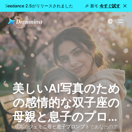
a Seedance 2.5がリリースされました
🎉 新モデル公開：Dreami
今すぐ試す
ホーム
ジェミニの母親と息子のプロンプト(2026年)-感情的なAI写真を即座に作成
美しいAI写真のため
の感情的な双子座の
母親と息子のプロン
プトを作成する
最高の
ジェミニ母と息子プロンプト
であなたのア