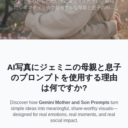
イデアを心からの思い出に変えてください。瞬時
にシネマティックで超リアルな母親と息子のAI写
真を生成し、愛、つながり、意味のある瞬間を捉
えます。母の日、ソーシャルシェアリング、また
は永遠の思い出に最適です。コピーして、貼り付
けて、作成してください。
AI写真にジェミニの母親と息子
のプロンプトを使用する理由
は何ですか?
Discover how
Gemini Mother and Son Prompts
turn
simple ideas into meaningful, share-worthy visuals—
designed for real emotions, real moments, and real
social impact.