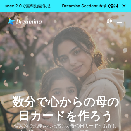
Seedance 2.0で無料動画作成
Dreamina Seedance 2.0で無料動画
今すぐ試す
ホーム
母の日カードジェネレーター-Dreaminaでオンラインでパーソナライズされたカードを作成
数分で心からの母の
日カードを作ろう
個人的で洗練された感じの
母の日カード
をお探し