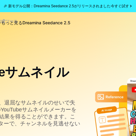
🎉 新モデル公開：Dreamina Seedance 2.5がリリースされました
今すぐ試す
ル作成ツール
もっと見る
Dreamina Seedance 2.5
ubeサムネイル
、退屈なサムネイルのせいで失
YouTubeサムネイルメーカーを
結果を得ることができます。こ
レーターで、チャンネルを見逃せない