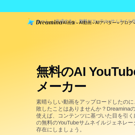
ホーム
作成する
無料AI YouTubeサムネイ
AI画像
AI動画
AIアバター
ブログ
無料のAI YouT
メーカー
素晴らしい動画をアップロードしたのに
敗したことはありませんか？Dreaminaの
使えば、コンテンツに基づいた目を引く
の無料のYouTubeサムネイルジェネ
存在にしましょう。