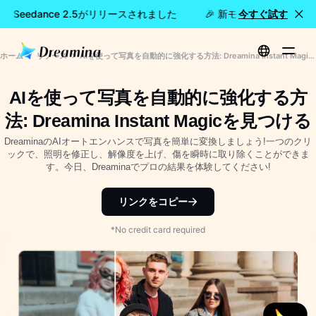
na Seedance 2.5がリリースされました
🎉 新モデル公開：Dreami
今すぐ試す
ホーム
リソース
AIを使って写真を自動的に強化する方法: Dreamina Instant Magicを見つける
AIを使って写真を自動的に強化する方
法: Dreamina Instant Magicを見つける
DreaminaのAIオートエンハンスで写真を簡単に変換しましょう!一つのクリ
ックで、照明を修正し、解像度を上げ、傷を瞬時に取り除くことができま
す。今日、Dreaminaでプロの結果を体験してください!
リンクをコピー
*No credit card required