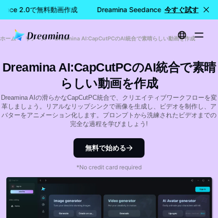
eedance 2.0で無料動画作成
Dreamina Seedance 2.0で無料動画作
今すぐ試す
ホーム
リソース
Dreamina AI:CapCutPCのAI統合で素晴らしい動画を作成
Dreamina AI:CapCutPCのAI統合で素晴
らしい動画を作成
Dreamina AIの滑らかなCapCutPC統合で、クリエイティブワークフローを変
革しましょう。リアルなリップシンクで画像を生成し、ビデオを制作し、ア
バターをアニメーション化します。プロンプトから洗練されたビデオまでの
完全な過程を学びましょう!
無料で始める
*No credit card required