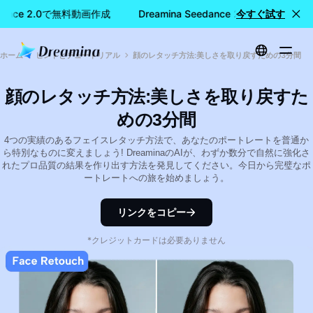
eedance 2.0で無料動画作成
Dreamina Seedance 2.0で無料動画作
今すぐ試す
ホーム
ヒントとチュートリアル
顔のレタッチ方法:美しさを取り戻すための3分間
顔のレタッチ方法:美しさを取り戻すた
めの3分間
4つの実績のあるフェイスレタッチ方法で、あなたのポートレートを普通か
ら特別なものに変えましょう! DreaminaのAIが、わずか数分で自然に強化さ
れたプロ品質の結果を作り出す方法を発見してください。今日から完璧なポ
ートレートへの旅を始めましょう。
リンクをコピー
*クレジットカードは必要ありません