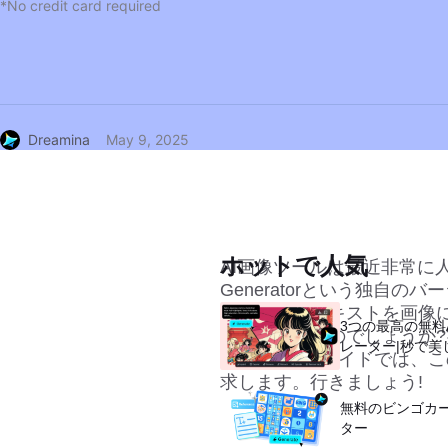
*No credit card required
Dreamina
May 9, 2025
ホットで人気
AI画像ツールは最近非常に人気があり
Generatorという独自
く、数秒でテキストを画像
3つの最高の無料
起こっているのでしょうか?
レーター|秒で美
ですか?このガイドでは、
求します。行きましょう!
無料のビンゴカ
ター