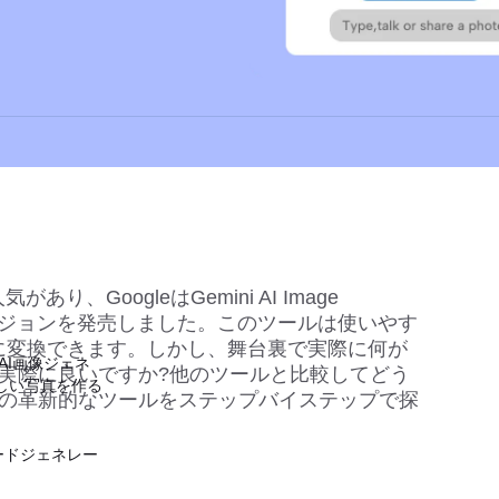
、GoogleはGemini AI Image 
のバージョンを発売しました。このツールは使いやす
に変換できます。しかし、舞台裏で実際に何が
AI画像ジェネ
実際に良いですか?他のツールと比較してどう
しい写真を作る
この革新的なツールをステップバイステップで探
ードジェネレー