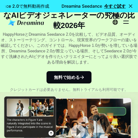
Happy Horse 1.0とSeedance 2.0:主要
eedance 2.0で無料動画作成
Dreamina Seedance 2.0で無料動画作
今すぐ試す
なAIビデオジェネレーターの究極の比
較2026年
HappyHorseとDreamina Seedance 2.0を比較して、ビデオ品質、オーディ
オ、ストーリーテリング、コントロール、現実世界のワークフローの違いを
確認してください。このガイドでは、HappyHorse 1.0が勢いを増している場
所、Dreamina Seedance 2.0が際立っている場所、そしてSeedance 2.0が今
すぐ洗練されたAIビデオを作りたいクリエイターにとってより良い選択肢で
ある理由を解説します。
無料で始める
クレジットカードは必要ありません。無料トライアルも利用可能です。