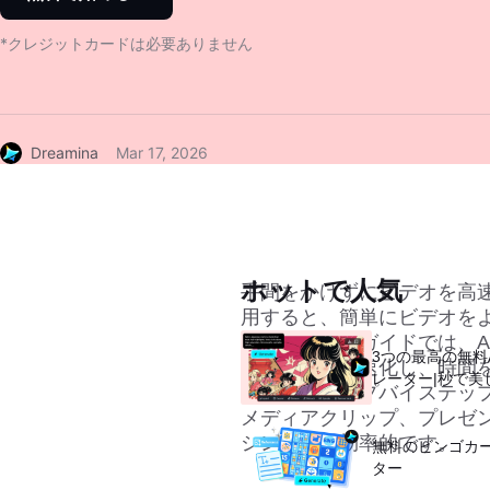
*クレジットカードは必要ありません
Dreamina
Mar 17, 2026
ホットで人気
手間をかけずにビデオを高速化した
用すると、簡単にビデオを
きます。このガイドでは、A
3つの最高の無料
ンビデオを高速化し、時間
レーター|秒で美
方法をステップバイステッ
メディアクリップ、プレゼ
シンプルで効率的です。
無料のビンゴカ
ター