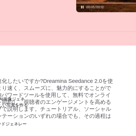
いですか?Dreamina Seedance 2.0を使
より速く、スムーズに、魅力的にすることがで
Iパワードツールを使用して、無料でオンライ
AI画像ジェネ
を節約し、視聴者のエンゲージメントを高める
しい写真を作る
プで説明します。チュートリアル、ソーシャル
ンテーションのいずれの場合でも、その過程は
ードジェネレー