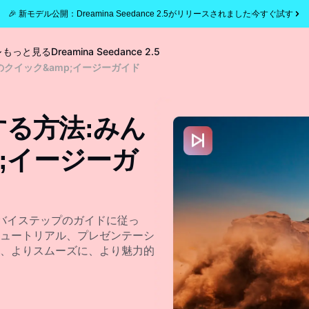
🎉 新モデル公開：Dreamina Seedance 2.5がリリースされました
今すぐ試す
もっと見る
Dreamina Seedance 2.5
クイック&amp;イージーガイド
る方法:みん
;イージーガ
プバイステップのガイドに従っ
ュートリアル、プレゼンテーシ
、よりスムーズに、より魅力的