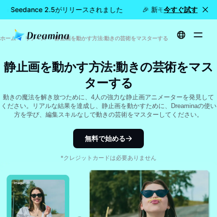
na Seedance 2.5がリリースされました
🎉 新モデル公開：Dream
今すぐ試す
ホーム
リソース
静止画を動かす方法:動きの芸術をマスターする
静止画を動かす方法:動きの芸術をマス
ターする
動きの魔法を解き放つために、4人の強力な静止画アニメーターを発見して
ください。リアルな結果を達成し、静止画を動かすために、Dreaminaの使い
方を学び、編集スキルなしで動きの芸術をマスターしてください。
無料で始める
*クレジットカードは必要ありません