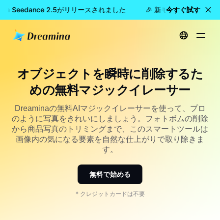
na Seedance 2.5がリリースされました
🎉 新モデル公開：Dream
今すぐ試す
ホーム
無料で使えるマジックイレーサー：瞬時にオブジェクトを削除
オブジェクトを瞬時に削除するた
めの無料マジックイレーサー
Dreaminaの無料AIマジックイレーサーを使って、プロ
のように写真をきれいにしましょう。フォトボムの削除
から商品写真のトリミングまで、このスマートツールは
画像内の気になる要素を自然な仕上がりで取り除きま
す。
無料で始める
* クレジットカードは不要