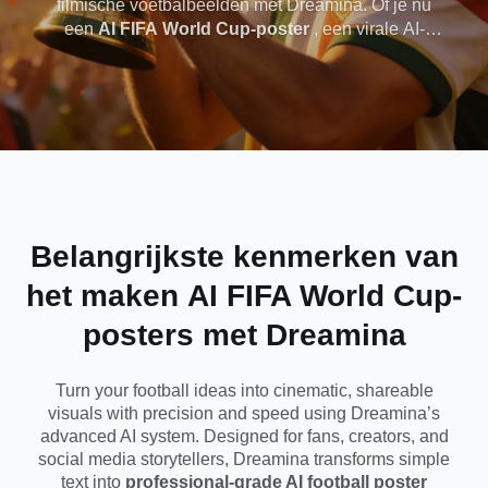
filmische voetbalbeelden met Dreamina. Of je nu
een
AI FIFA World Cup-poster
, een virale AI-
Kopieer en plak
voetbalposter wilt genereren of realistische World
Cup AI-afbeeldingen wilt ontwerpen, onze
virale
promptgebaseerde generator helpt je sportposters
van studiokwaliteit te produceren zonder enige
voetbalvragen
ontwerpvaardigheden.
Belangrijkste kenmerken van
het maken
AI FIFA World Cup-
posters
met Dreamina
Turn your football ideas into cinematic, shareable
visuals with precision and speed using Dreamina’s
advanced AI system. Designed for fans, creators, and
social media storytellers, Dreamina transforms simple
text into
professional-grade AI football poster