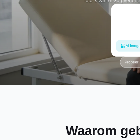
foto 's van AI-zorgverlen
natuurlijk licht en levensech
een betrouwbare LinkedIn-
Dreamina helpt u portrett
AI Imag
Probeer
Waarom gebr