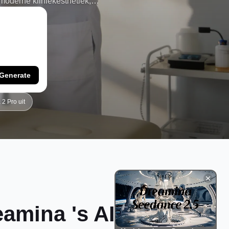
 moderne kliniekesthetiek,
elfoto van een fysiotherapeut,
revalidatietherapeut wilt,
zaam en echt professioneel
Generate
2 Pro uit
amina 's AI-