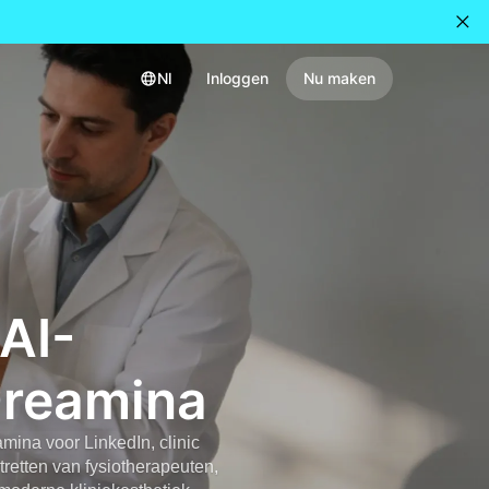
Nl
Inloggen
Nu maken
AI-
Dreamina
mina voor LinkedIn, clinic
tretten van fysiotherapeuten,