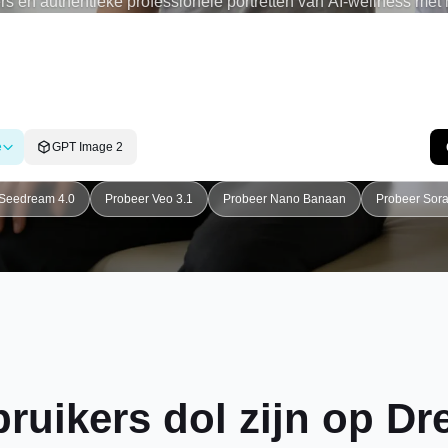
ers en authentieke professionele portretten van AI-wellness met
te details over de gezondheidszorg. Of u nu een gepolijste profi
foto van een fysiotherapeut of een realistische foto van een AI-
en voor de gezondheidszorg te maken die er zelfverzekerd, zorg
uitzien.
e
GPT Image 2
 Seedream 4.0
Probeer Veo 3.1
Probeer Nano Banaan
Probeer Sora 
uikers dol zijn op Dre