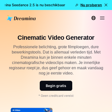
eamina Seedance 2.5 is nu beschikbaar
🎉 Nieuw model LIVE: 
Nu proberen
Start
Maken
Cinematische Video Generator
Cinematic Video Generator
Professionele belichting, grote filmploegen, dure
bewerkingstools. Dat is allemaal verleden tijd. Met
Dreamina kun je binnen enkele minuten
cinematografische videoclips maken. Je innerlijke
regisseur roept je, dus geef gehoor en maak vandaag
nog je eerste video.
Begin gratis
* Geen creditcard vereist