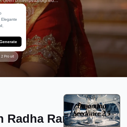
tie. Geen ontwerpvaardigheden
listische, hoogwaardige AI-
Generate
2 Pro uit
an Radha Rani AI