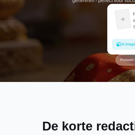
genereren - perfect voor soc
nodig, voer gewoon uw prom
AI Imag
Probeer
De korte redact