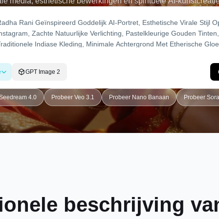
iale media, esthetische bewerkingen en spirituele AI-kunstcrea
pt in en laat Dreamina uw visie tot leven brengen met ultrarea
generatie.
e
GPT Image 2
 Seedream 4.0
Probeer Veo 3.1
Probeer Nano Banaan
Probeer Sora 
ionele beschrijving v