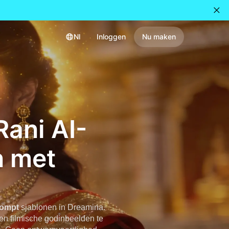
Nl
Inloggen
Nu maken
ani AI-
n met
rompt
sjablonen in Dreamina.
en filmische godinbeelden te