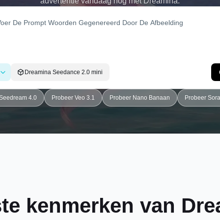
advertentie vandaag nog met Dreamina.
Dreamina Seedance 2.0 mini
 Seedream 4.0
Probeer Veo 3.1
Probeer Nano Banaan
Probeer Sora 
ste kenmerken van Drea