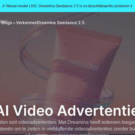
🎉 Nieuw model LIVE: Dreamina Seedance 2.5 is nu beschikbaar
Nu proberen
aker
Blogs
Verkennen
Dreamina Seedance 2.5
AI Video Advertent
en ooit videoadvertenties. Met Dreamina heeft iedereen toegan
ideeën om te zetten in verbluffende videoadvertenties zonder b