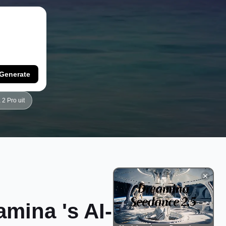
Generate
2 Pro uit
mina 's AI-