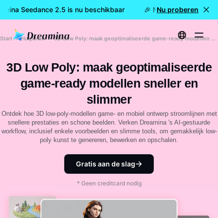
amina Seedance 2.5 is nu beschikbaar
🎉 Nieuw model LIVE: D
Nu proberen
Start
Hulpbron
3D Low Poly: maak geoptimaliseerde game-ready modellen sneller en slimmer
3D Low Poly: maak geoptimaliseerde
game-ready modellen sneller en
slimmer
Ontdek hoe 3D low-poly-modellen game- en mobiel ontwerp stroomlijnen met
snellere prestaties en schone beelden. Verken Dreamina 's AI-gestuurde
workflow, inclusief enkele voorbeelden en slimme tools, om gemakkelijk low-
poly kunst te genereren, bewerken en opschalen.
Gratis aan de slag
* Geen creditcard nodig