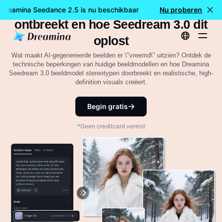
Begrijp AI-beeldmodellen: Wat
 Dreamina Seedance 2.5 is nu beschikbaar
🎉 Nieuw model LIV
Nu proberen
ontbreekt en hoe Seedream 3.0 dit
oplost
Wat maakt AI-gegenereerde beelden er \"vreemd\" uitzien? Ontdek de
technische beperkingen van huidige beeldmodellen en hoe Dreamina
Seedream 3.0 beeldmodel stereotypen doorbreekt en realistische, high-
definition visuals creëert.
Begin gratis
*Geen creditcard vereist