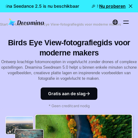
amina Seedance 2.5 is nu beschikbaar
🎉 Nieuw model LIVE: 
Nu proberen
Start
Hulpbron
Birds Eye View-fotografiegids voor moderne makers
Birds Eye View-fotografiegids voor
moderne makers
Ontwerp krachtige fotomoncepten in vogelvlucht zonder drones of complexe
opstellingen. Dreamina Seedream 5.0 helpt u binnen enkele minuten schone
vogelbeelden, creatieve platte lagen en inspirerende voorbeelden van
fotografie in vogelvlucht te maken.
Gratis aan de slag
* Geen creditcard nodig