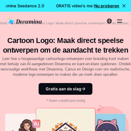
Dreamina Seedance 2.0
GRATIS video's maken met Dreamina S
Nu proberen
Start
Hulpbron
Cartoon Logo: Maak direct speelse ontwerpen om de aandacht te trekken
Cartoon Logo: Maak direct speelse
ontwerpen om de aandacht te trekken
Leer hoe u hoogwaardige cartoonlogo-ontwerpen voor branding kunt maken
met behulp van AI-aangedreven Dreamina en kant-en-klare sjablonen. Ontdek
eenvoudige workflows met Dreamina, Canva en Design.com om realistische,
moderne logo-ontwerpen te maken die uw merk doen opvallen.
Gratis aan de slag
* Geen creditcard nodig