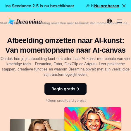
amina Seedance 2.5 is nu beschikbaar
🎉 Nieuw model LIVE: D
Nu proberen
Start
Hulpbron
Afbeelding omzetten naar AI-kunst: Van momentopname naar AI-canvas
Afbeelding omzetten naar AI-kunst:
Van momentopname naar AI-canvas
Ontdek hoe je je afbeelding kunt omzetten naar AI-kunst met behulp van vier
krachtige tools—Dreamina, Fotor, FlexClip en Artguru. Leer praktische
stappen, creatieve functies en waarom Dreamina opvalt met zijn veelzijdige
stijltransfermogelijkheden.
Begin gratis
*Geen creditcard vereist