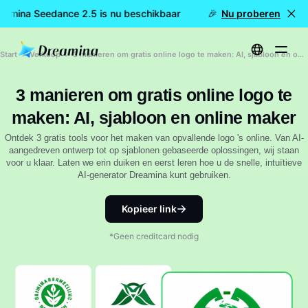
eamina Seedance 2.5 is nu beschikbaar
🎉 Nieuw model LIVE:
Nu proberen
Start
Verkoop
3 manieren om gratis online logo te maken: AI, sjabloon en online maker
3 manieren om gratis online logo te
maken: AI, sjabloon en online maker
Ontdek 3 gratis tools voor het maken van opvallende logo 's online. Van AI-
aangedreven ontwerp tot op sjablonen gebaseerde oplossingen, wij staan
voor u klaar. Laten we erin duiken en eerst leren hoe u de snelle, intuïtieve
AI-generator Dreamina kunt gebruiken.
Kopieer link
*Geen creditcard nodig