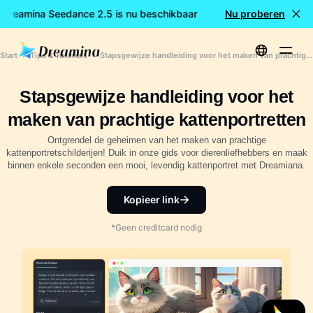
 Dreamina Seedance 2.5 is nu beschikbaar
🎉 Nieuw model LIV
Nu proberen
Start
Tips & Tutorials
Stapsgewijze handleiding voor het maken van prachtige kattenportretten
Stapsgewijze handleiding voor het
maken van prachtige kattenportretten
Ontgrendel de geheimen van het maken van prachtige
kattenportretschilderijen! Duik in onze gids voor dierenliefhebbers en maak
binnen enkele seconden een mooi, levendig kattenportret met Dreamiana.
Kopieer link
*Geen creditcard nodig