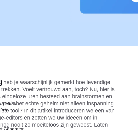
g
, heb je waarschijnlijk gemerkt hoe levendige 
rekken. Voelt vertrouwd aan, toch? Nu, hier is 
s eindeloze uren besteed aan brainstormen en 
-
at als het echte geheim niet alleen inspanning 
n | Maak
's in
ste tool? In dit artikel introduceren we een van 
-editors en zetten we uw ideeën om in 
nog nooit zo moeiteloos zijn geweest. Laten 
rt Generator