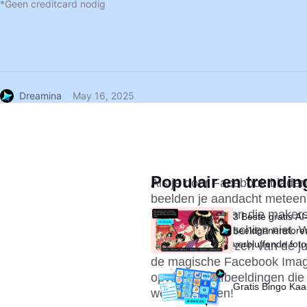
*Geen creditcard nodig
Dreamina
May 16, 2025
Populair en trendin
Als je door Facebook bladert
beelden je aandacht meteen t
de twist - hebben die maker
3 Beste gratis AI
knutselen? Misschien niet. W
beeldgeneratore
verbluffende foto 
is, maar het kiezen van de jui
seconden
de magische Facebook Image
opvallende afbeeldingen die 
Gratis Bingo Kaa
we erin duiken!