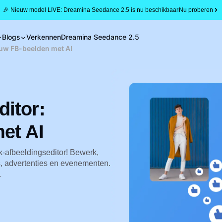
🎉 Nieuw model LIVE: Dreamina Seedance 2.5 is nu beschikbaar
Nu proberen
Blogs
Verkennen
Dreamina Seedance 2.5
 uw FB-beelden met AI
itor:
et AI
-afbeeldingseditor! Bewerk,
ers, advertenties en evenementen.
.