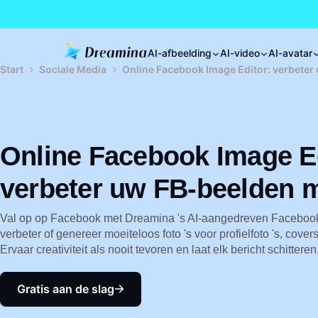
AI-afbeelding
AI-video
AI-avatar
Start
Sociale Media
Online Facebook Image Editor: verbeter
Online Facebook Image Ed
verbeter uw FB-beelden m
Val op op Facebook met Dreamina 's AI-aangedreven Facebook
verbeter of genereer moeiteloos foto 's voor profielfoto 's, cov
Ervaar creativiteit als nooit tevoren en laat elk bericht schitteren
Gratis aan de slag