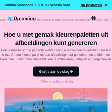
 Dreamina Seedance 2.5 is nu beschikbaar
🎉 Nieuw model LIV
Nu proberen
Start
Hulpbron
Hoe u met gemak kleurenpaletten uit afbeeldingen kunt genereren
Hoe u met gemak kleurenpaletten uit
afbeeldingen kunt genereren
Heb je moeite om de perfecte kleuren voor je ontwerpen te vinden? Leer hoe
u met AI een kleurenpalet uit een afbeelding kunt genereren en ontdek hoe
Dreamina u helpt moeiteloos kleuren te extraheren, verfijnen en hergebruiken.
Gratis aan de slag
* Geen creditcard nodig