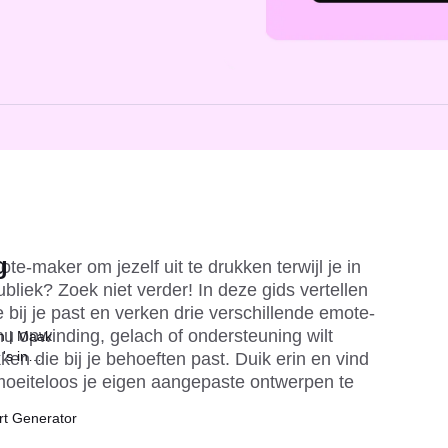
g
-maker om jezelf uit te drukken terwijl je in 
liek? Zoek niet verder! In deze gids vertellen 
 bij je past en verken drie verschillende emote-
-
nu opwinding, gelach of ondersteuning wilt 
n | Maak
's in
ken die bij je behoeften past. Duik erin en vind 
eiteloos je eigen aangepaste ontwerpen te 
rt Generator