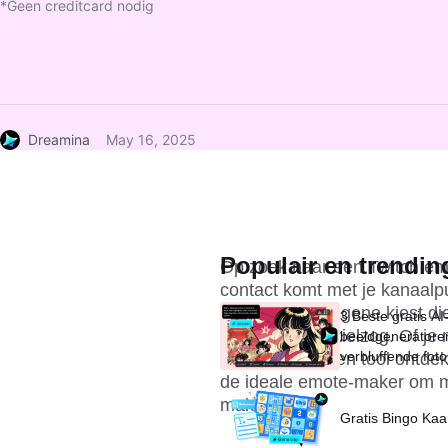
*Geen creditcard nodig
Dreamina
May 16, 2025
Populair en trendin
Op zoek naar een Twitch emote
contact komt met je kanaalpub
we je hoe je degene kiest die
3 Beste gratis AI
makers in het kielzog. Of je 
beeldgeneratore
verbluffende foto 
delen, je zult een tool ontdek
seconden
de ideale emote-maker om mo
maken!
Gratis Bingo Kaa