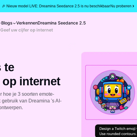
🎉 Nieuw model LIVE: Dreamina Seedance 2.5 is nu beschikbaar
Nu proberen
Blogs
Verkennen
Dreamina Seedance 2.5
Geef uw cijfer op internet
 te
 op internet
r hoe je 3 soorten emote-
 gebruik van Dreamina 's AI-
ontwerpen.