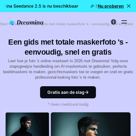
amina Seedance 2.5 is nu beschikbaar
🎉 Nieuw model LIVE: 
Nu proberen
Start
Hulpbron
Een gids met totale maskerfoto 's - eenvoudig, snel en gratis
Een gids met totale maskerfoto 's -
eenvoudig, snel en gratis
Leer hoe je foto 's online maskeert in 2026 met Dreamina! Volg onze
stapsgewijze handleiding om AI-maskertools te gebruiken, perfecte
beeldmaskers te maken, gezichtsmaskers toe te voegen en snel en gratis
professional-looking foto 's te maken.
Gratis aan de slag
* Geen creditcard nodig