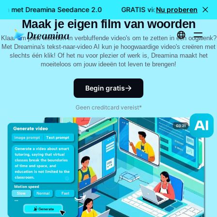
Converteer tekst naar video met AI:
en met Dreamina Seedance 2.0
GRATIS video's maken met Dr
Nu proberen
Maak je eigen film van woorden
Klaar om jouw woorden in verbluffende video's om te zetten in een oogwenk?
Met Dreamina's tekst-naar-video AI kun je hoogwaardige video's creëren met
slechts één klik! Of het nu voor plezier of werk is, Dreamina maakt het
moeiteloos om jouw ideeën tot leven te brengen!
Begin gratis
Geen creditcard vereist*