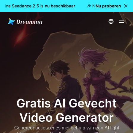
mina Seedance 2.5 is nu beschikbaar
🎉 Nieuw model LIVE: Dr
Nu proberen
Start
Gratis AI Gevecht Video Generator
Gratis AI Gevecht
Video Generator
Genereer actiescènes met behulp van een AI fight