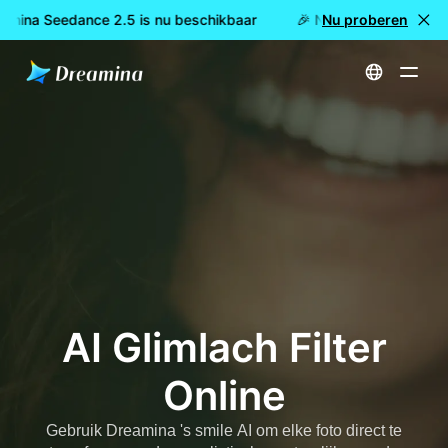
amina Seedance 2.5 is nu beschikbaar
🎉 Nieuw model LIVE: D
Nu proberen
Start
Hulpmiddelen
AI Glimlach Filter Online
AI Glimlach Filter
Online
Gebruik Dreamina 's smile AI om elke foto direct te