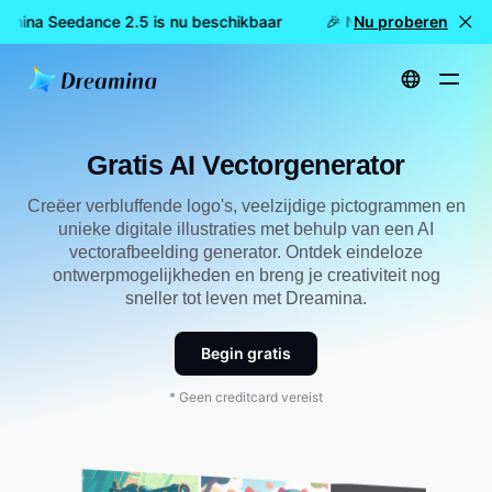
amina Seedance 2.5 is nu beschikbaar
🎉 Nieuw model LIVE: D
Nu proberen
Start
Hulpmiddelen
Gratis AI Vector Generator
Gratis AI Vectorgenerator
Creëer verbluffende logo's, veelzijdige pictogrammen en
unieke digitale illustraties met behulp van een AI
vectorafbeelding generator. Ontdek eindeloze
ontwerpmogelijkheden en breng je creativiteit nog
sneller tot leven met Dreamina.
Begin gratis
* Geen creditcard vereist