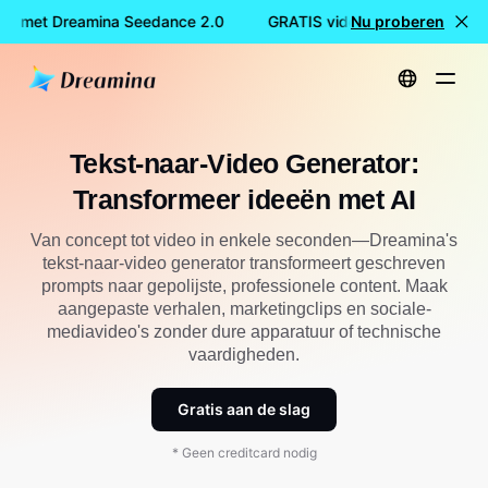
en met Dreamina Seedance 2.0
GRATIS video's maken met Dr
Nu proberen
Start
Tekst-naar-video-generator: ideeën transformeren met AI
Tekst-naar-Video Generator:
Transformeer ideeën met AI
Van concept tot video in enkele seconden—Dreamina's
tekst-naar-video generator transformeert geschreven
prompts naar gepolijste, professionele content. Maak
aangepaste verhalen, marketingclips en sociale-
mediavideo's zonder dure apparatuur of technische
vaardigheden.
Gratis aan de slag
* Geen creditcard nodig