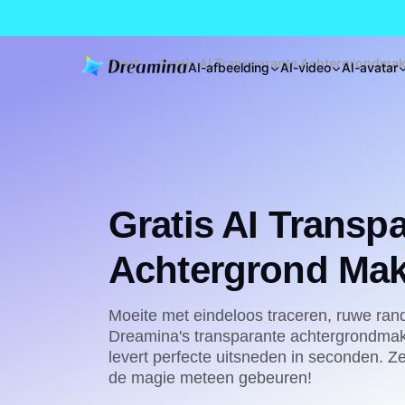
Start
Gratis AI Transparante Achtergrondma
AI-afbeelding
AI-video
AI-avatar
Gratis AI Transp
Achtergrond Mak
Moeite met eindeloos traceren, ruwe ran
Dreamina's transparante achtergrondma
levert perfecte uitsneden in seconden. Ze
de magie meteen gebeuren!