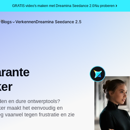
GRATIS video's maken met Dreamina Seedance 2.0
Nu proberen
ker
Blogs
Verkennen
Dreamina Seedance 2.5
arante
er
den en dure ontwerptools?
ker maakt het eenvoudig en
g vaarwel tegen frustratie en zie