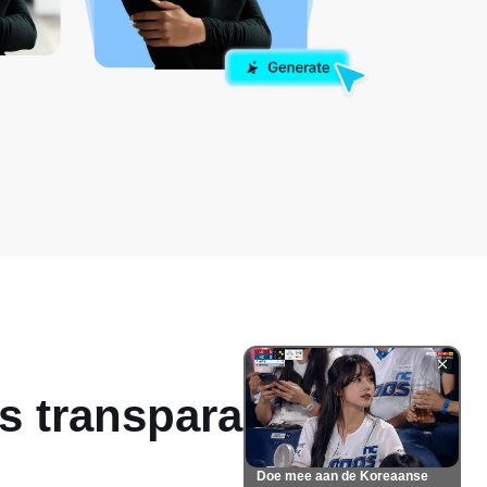
's transparante
Doe mee aan de Koreaanse