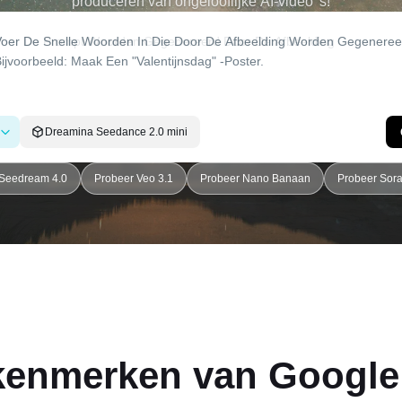
produceren van ongelooflijke AI-video 's!
Dreamina Seedance 2.0 mini
 Seedream 4.0
Probeer Veo 3.1
Probeer Nano Banaan
Probeer Sora 
 kenmerken van
Google 