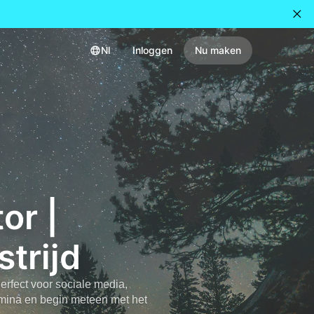
Nl
Inloggen
Nu maken
or |
trijd
erfect voor sociale media,
amina en begin meteen met het