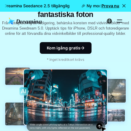
Master vidvinkelbilder: Tips för
är Dreamina Seedance 2.5 tillgänglig
🎉 Ny modell är här: nu är
Prova nu
fantastiska foton
Från fotografering till redigering, behärska konsten med vidvinkelbilder med
Dreamina Seedream 5.0. Upptäck tips för iPhone, DSLR och fotoredigerare
online för att förvandla dina vidvinkelbilder till professional-quality bilder.
Kom igång gratis
* Inget kreditkort krävs