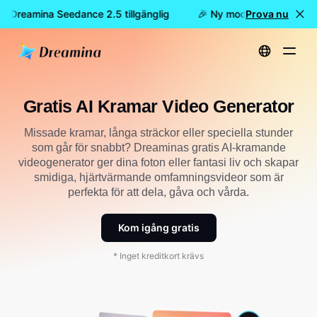
är Dreamina Seedance 2.5 tillgänglig
🎉 Ny modell är här: nu är
Prova nu
Hem
Skapa
Gratis AI Kramar Video Generator
Gratis AI Kramar Video Generator
Missade kramar, långa sträckor eller speciella stunder
som går för snabbt? Dreaminas gratis AI-kramande
videogenerator ger dina foton eller fantasi liv och skapar
smidiga, hjärtvärmande omfamningsvideor som är
perfekta för att dela, gåva och vårda.
Kom igång gratis
* Inget kreditkort krävs