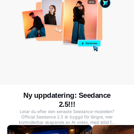
Ny uppdatering: Seedance
2.5!!!
Letar du efter den senaste Seedance-modellen?
Official Seedance 2.5
är byggd för längre, mer
kontrollerbar skapande av AI-video, med stöd för
upp till 30 sekunders kontinuerliga scener, rikare
multimodala referenser och mer exakta