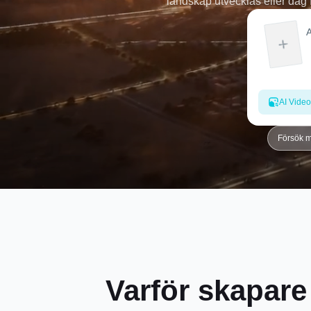
landskap utvecklas eller dag f
för sociala medier, berättand
AI Video
Försök 
Varför skapare