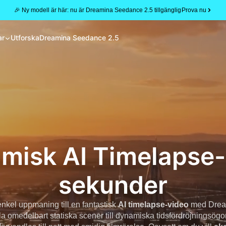
🎉 Ny modell är här: nu är Dreamina Seedance 2.5 tillgänglig
Prova nu
ar
Utforska
Dreamina Seedance 2.5
lmisk AI Timelapse
sekunder
enkel uppmaning till en fantastisk
AI timelapse-video
med Dream
 omedelbart statiska scener till dynamiska tidsfördröjningsögon