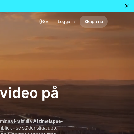
Sv
Logga in
Skapa nu
-video på
inas kraftfulla
AI timelapse-
blick - se städer stiga upp,