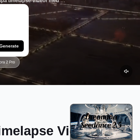
pa timelapse-videor med AI
suella effekter med bara några
Generate
ora 2 Pro
Timelapse Video