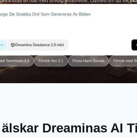
örvandlas till natt med smidig filmrörelse. Oavsett om du vill
ska
e eller kreativa experiment, gör Dreamina det enkelt att skapa vi
få klick
Dreamina Seedance 2.0 mini
med Seedream 4.0
Försök Veo 3.1
Prova Nano Banan
Försök med S
 älskar Dreaminas AI 