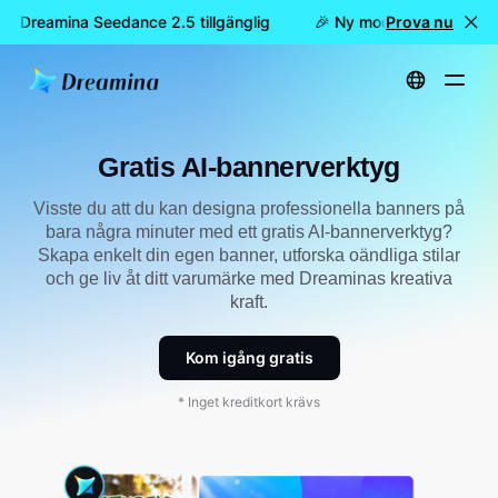
 är Dreamina Seedance 2.5 tillgänglig
🎉 Ny modell är här: nu ä
Prova nu
Hem
Skapa
Gratis AI-bannerverktyg
Gratis AI-bannerverktyg
Visste du att du kan designa professionella banners på
bara några minuter med ett gratis AI-bannerverktyg?
Skapa enkelt din egen banner, utforska oändliga stilar
och ge liv åt ditt varumärke med Dreaminas kreativa
kraft.
Kom igång gratis
* Inget kreditkort krävs