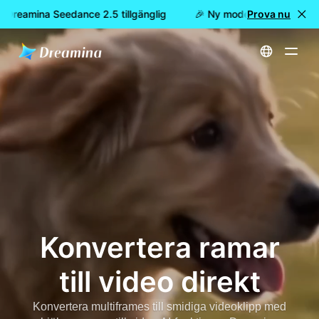
r Dreamina Seedance 2.5 tillgänglig
🎉 Ny modell är här: nu är 
Prova nu
Hem
Skapa
Konvertera ramar till video direkt
Konvertera ramar
till video direkt
Konvertera multiframes till smidiga videoklipp med