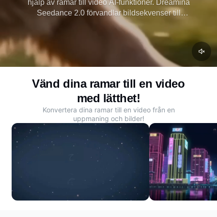
hjälp av ramar till video AI-funktioner. Dreamina
Seedance 2.0 förvandlar bildsekvenser till
omedelbar rörelse direkt fri åtkomst, ingen väntekö
och topprankad prestanda i AI-videogenerering.
Vänd dina ramar till en video
med lätthet!
Konvertera dina ramar till en video från en
uppmaning och bilder!