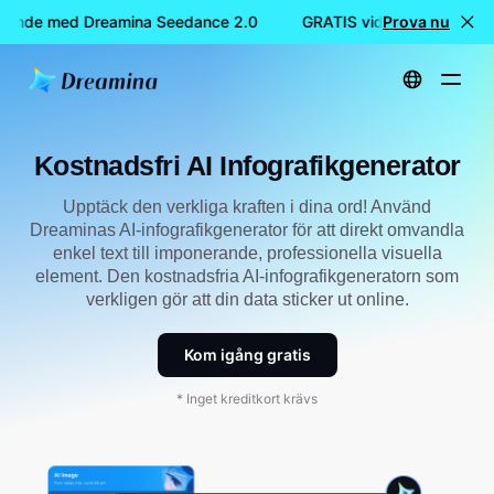
pande med Dreamina Seedance 2.0
GRATIS videoskapande me
Prova nu
Hem
Skapa
Gratis AI Infografikgenerator
Kostnadsfri AI Infografikgenerator
Upptäck den verkliga kraften i dina ord! Använd
Dreaminas AI-infografikgenerator för att direkt omvandla
enkel text till imponerande, professionella visuella
element. Den kostnadsfria AI-infografikgeneratorn som
verkligen gör att din data sticker ut online.
Kom igång gratis
* Inget kreditkort krävs