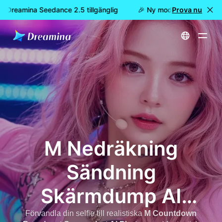
är Dreamina Seedance 2.5 tillgänglig
🎉 Ny modell är här: nu är
Prova nu
Hem
M Nedräkning Sändning Skärmdump AI-foton: Skapa K-pop Idol Stage AI-bilder
M Nedräkning
Sändning
Skärmdump AI
Foton
Förvandla din selfie till realistiska
M Countdown