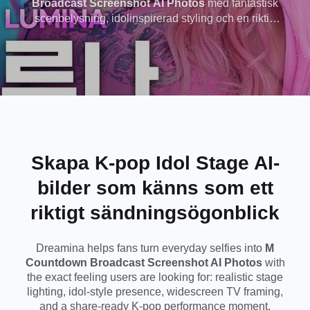
Broadcast Screenshot AI Photos
med fantastisk
scenbelysning, idolinspirerad styling och en riktig
musikshow-sändningskänsla som ser redo ut för
social delning.
Skapa K-pop Idol Stage AI-
bilder som känns som ett
riktigt sändningsögonblick
Dreamina helps fans turn everyday selfies into
M
Countdown Broadcast Screenshot AI Photos
with
the exact feeling users are looking for: realistic stage
lighting, idol-style presence, widescreen TV framing,
and a share-ready K-pop performance moment.