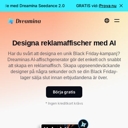
ande med Dreamina Seedance 2.0
GRATIS videoskapande med
Prova nu
Hem
Skapa
Designa kampanjaffisch med AI
Designa reklamaffischer med AI
Har du svårt att designa en unik Black Friday-kampanj?
Dreaminas AI-affischgenerator gör det enkelt och snabbt
att skapa en reklamaffisch. Skapa uppseendeväckande
designer på några sekunder och se din Black Friday-
lager sälja slut innan erbjudandena är över.
Börja gratis
* Ingen kreditkort krävs